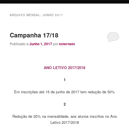
o
o
conteúdo
conteúdo
ARQUIVO MENSAL:
JUNHO 2017
primário
secundário
Campanha 17/18
Publicado a
Junho 1, 2017
por
externato
ANO LETIVO 2017/2018
1
Em inscrições até 15 de junho de 2017 tem redução de 50%
2
Redução de 20% na mensalidade, aos alunos inscritos no Ano
Letivo 2017/2018