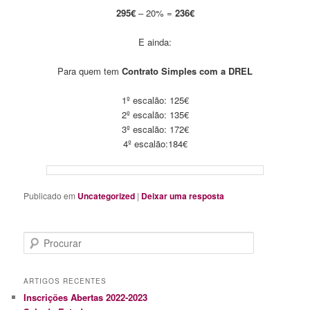
295€
– 20% =
236€
E ainda:
Para quem tem
Contrato Simples com a DREL
1º escalão: 125€
2º escalão: 135€
3º escalão: 172€
4º escalão:184€
Publicado em
Uncategorized
|
Deixar uma resposta
P
r
o
c
ARTIGOS RECENTES
u
Inscrições Abertas 2022-2023
r