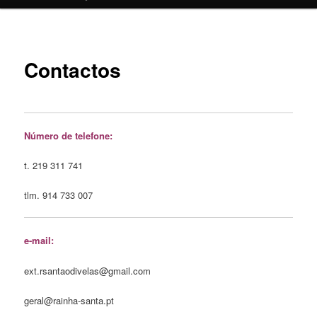
o
conteúdo
Contactos
primário
Número de telefone:
t. 219 311 741
tlm. 914 733 007
e-mail:
ext.rsantaodivelas@gmail.com
geral@rainha-santa.pt