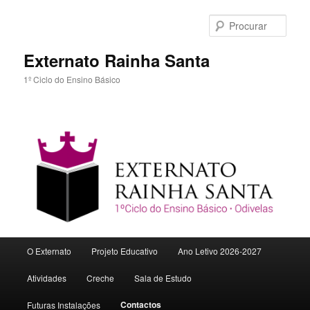
Procu
Externato Rainha Santa
1º Ciclo do Ensino Básico
Menu
O Externato
Projeto Educativo
Ano Letivo 2026-2027
Saltar
principal
Atividades
Creche
Sala de Estudo
para
Contactos
Futuras Instalações