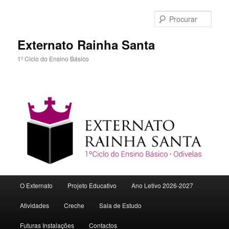
Procu
Externato Rainha Santa
1º Ciclo do Ensino Básico
Menu
O Externato
Projeto Educativo
Ano Letivo 2026-2027
Saltar
principal
Atividades
Creche
Sala de Estudo
para
Futuras Instalações
Contactos