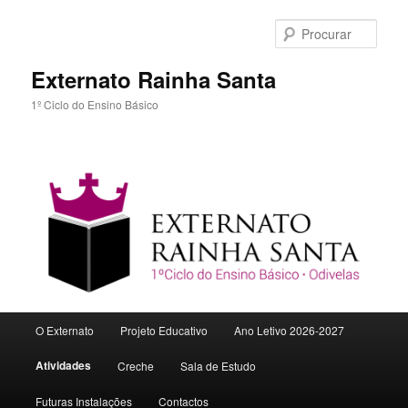
Procu
Externato Rainha Santa
1º Ciclo do Ensino Básico
Menu
O Externato
Projeto Educativo
Ano Letivo 2026-2027
Saltar
principal
Atividades
Creche
Sala de Estudo
para
Futuras Instalações
Contactos