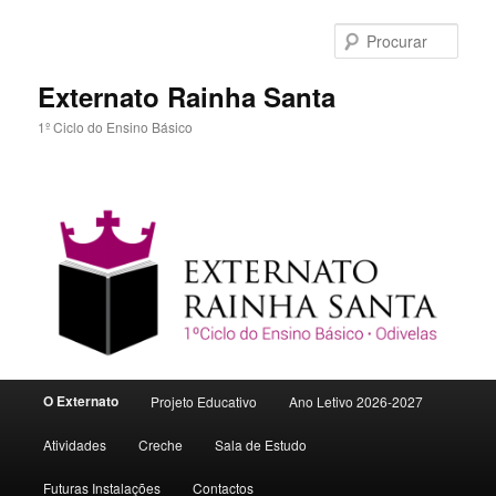
Procu
Externato Rainha Santa
1º Ciclo do Ensino Básico
Menu
O Externato
Projeto Educativo
Ano Letivo 2026-2027
Saltar
principal
Atividades
Creche
Sala de Estudo
para
Futuras Instalações
Contactos