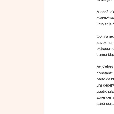
A essência
mantivemos
veio atua
Com a nec
ativos num
extracurr
comunidad
As visita
constante 
parte da h
um desenv
quatro pil
aprender a
aprender a