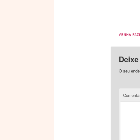
VENHA FAZ
Deixe
O seu ender
Comentá