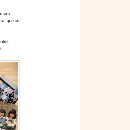
sempre
ra, que se
entes
s