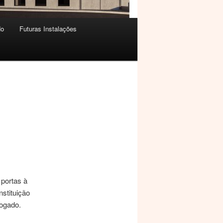
do
Futuras Instalações
 portas à
nstituição
logado.