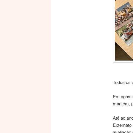
Todos os a
Em agosto
mantém, p
Até ao ano
Externato 
avaliação 