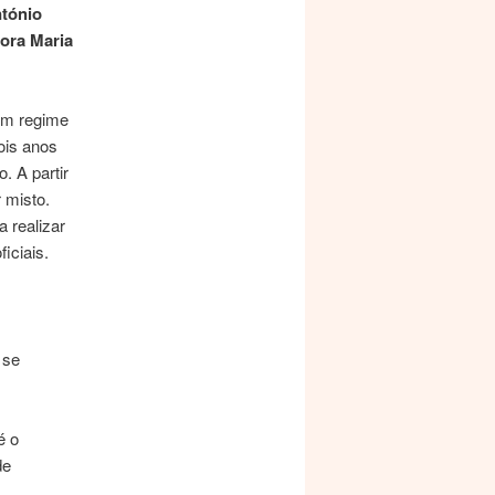
ntónio
ora Maria
 em regime
ois anos
. A partir
 misto.
a realizar
iciais.
 se
é o
de