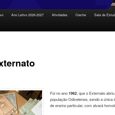
ivo
Ano Letivo 2026-2027
Atividades
Creche
Sala de Estu
xternato
Foi no ano
1962
, que o Externato abriu
população Odivelense, sendo a única i
de ensino particular, com alvará homo