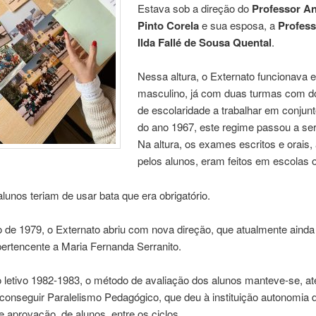
Estava sob a direção do
Professor A
Pinto Corela
e sua esposa, a
Profess
Ilda Fallé de Sousa Quental
.
Nessa altura, o Externato funcionava
masculino, já com duas turmas com d
de escolaridade a trabalhar em conjunto
do ano 1967, este regime passou a ser
Na altura, os exames escritos e orais, 
pelos alunos, eram feitos em escolas of
lunos teriam de usar bata que era obrigatório.
 de 1979, o Externato abriu com nova direção, que atualmente ainda
ertencente a Maria Fernanda Serranito.
 letivo 1982-1983, o método de avaliação dos alunos manteve-se, at
conseguir Paralelismo Pedagógico, que deu à instituição autonomia 
e aprovação, de alunos, entre os ciclos.