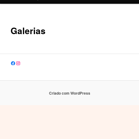
o
conteúdo
Galerias
primário
Facebook
Instagram
Criado com WordPress