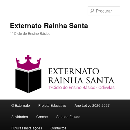
Procu
Externato Rainha Santa
1º Ciclo do Ensino Básico
Menu
O Externato
Projeto Educativo
Ano Letivo 2026-2027
Saltar
principal
Atividades
Creche
Sala de Estudo
para
Futuras Instalações
Contactos