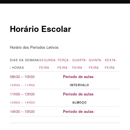
o
conteúdo
Horário Escolar
primário
Horário dos Períodos Letivos
DIAS DA SEMANA
SEGUNDA-
TERÇA-
QUARTA-
QUINTA-
SEXTA-
/ HORAS
FEIRA
FEIRA
FEIRA
FEIRA
FEIRA
08h30 – 10h30
Período de aulas
10H30 – 11H00
INTERVALO
11h00 – 13h00
Período de aulas
13H00 – 14H30
ALMOÇO
14h30 – 15h30
Período de aulas