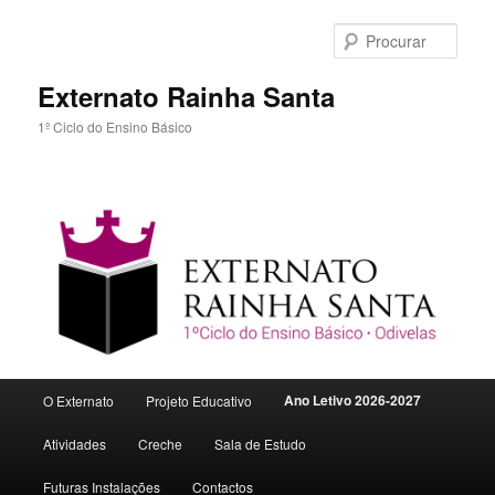
Procu
Externato Rainha Santa
1º Ciclo do Ensino Básico
Menu
Ano Letivo 2026-2027
O Externato
Projeto Educativo
Saltar
principal
Atividades
Creche
Sala de Estudo
para
Futuras Instalações
Contactos